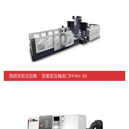
西班牙尼古拉斯 ` 克雷亚五轴龙门FP40-30