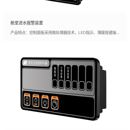
舱室进水报警装置
产品特点：控制面板采用微处理器技术，LED指示、薄膜按键操作，外形美观，指示清晰,采用先进的二线制接近式液位传感器，与浮球液位传感器相比，不会因介质存在油污或垃圾而产生卡死现象