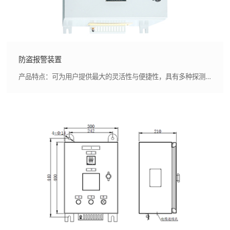
防盗报警装置
产品特点：可为用户提供最大的灵活性与便捷性，具有多种探测方式方便用户自由扩展,蓄电池作为备用电源，保证系统的“续航”能力；具有主电失电报警功能，同时系统还具有试灯、消音及复位等功能