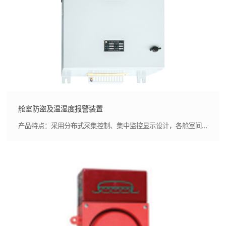
舱室防盗及温湿度报警装置
产品特点：采用分布式采集控制、集中监控显示设计，各舱室间防盗探测、温湿度监测、控制及密码设置互相独立，装置可靠性高,采用标准化、模块化设计，可根据实际需求，灵活组合实现多舱室的防盗探测及温湿度监测，同时设备间采用CAN总线通讯，可减少系统内电缆敷设