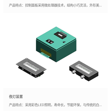
产品特点：控制面板采用微处理器技术，结构小巧灵活，外形美观，指示清晰,声光报警器采用公司自主研发的报警电笛，性能优良，自主可控
夜灯装置
产品特点：采用彩色LED照明，寿命长，节能环保，与传统的白炽灯相比采用LED灯可以节 能85%。,照明亮度、色彩可控（出厂前可根据用户要求设定）。