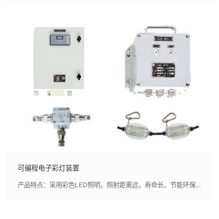
可编程电子彩灯装置
产品特点：采用彩色LED照明，照射距离远，寿命长、节能环保，与传统彩灯相比，节能85%以上。,具有可编程多种工作模式，色彩、亮度均可控，显示效果丰富多彩，更具有先进性和观赏性，还能与背景音乐同步，烘托气氛。