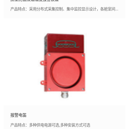
产品特点：采用分布式采集控制、集中监控显示设计，各舱室间防盗探测、温湿度监测、控制及密码设置互相独立，装置可靠性高,采用标准化、模块化设计，可根据实际需求，灵活组合实现多舱室的防盗探测及温湿度监测，同时设备间采用CAN总线通讯，可减少系统内电缆敷设
报警电笛
产品特点：多种供电电源可选,多种安装方式可选