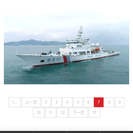
试航，常熟市国瑞科技股份...
1...
上一页
2
3
4
5
6
7
8
9
10
11
12
下一页
17