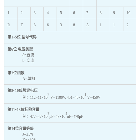
1
2
3
4
5
6
7
8
9
10
R
T
8
6
3
8
A
1
1
2
第1~5位 型号代码
第6位 电压类型
8=直流
9=交流
第7位相数
A=单相
第8~10位额定电压
2
1
例：112=11×10
V=1100V, 451=45×10
V=450V
第11~13位标称容量
7
4
例：477=47×10
pF=47×10
nF=470μF
第14位容量等级
J=±5%
K=±10%