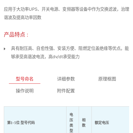
应用于大功率UPS、开关电源、变频器等设备中作为交换滤波，治理
谐波及提高功率因数
产品特点 :
具有耐压高、自愈性强、安装方便、阻燃定位盖绝缘等优点。能
够承受高谐波电流，高dv/dt承受能力
型号命名
详细参数
原理框图
操作说明
附件配置
电
压
相
第1~5位 型号代码
额定电压
类
数
型