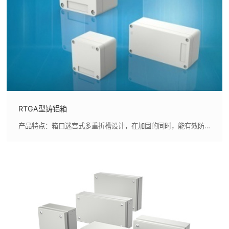
RTGA型铸铝箱
产品特点：箱口迷宫式多重折槽设计，在加固的同时，能有效防止杂物和水浸入,聚氨酯发泡密封条满足箱体防护要求