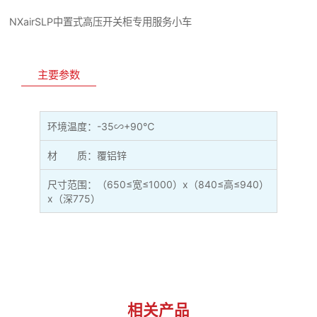
NXairSLP中置式高压开关柜专用服务小车
主要参数
环境温度：-35∽+90℃
材 质：覆铝锌
尺寸范围：（650≤宽≤1000）x（840≤高≤940）
x（深775）
相关产品