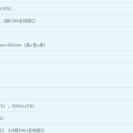
±20%）
、2路CAN总线接口
mm×160mm（高×宽×厚）
%），50Hz(±5%)
%）
、2/4路DALI总线接口