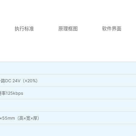
执行标准
原理框图
软件界面
DC 24V（±20%）
125kbps
×55mm（高×宽×厚）