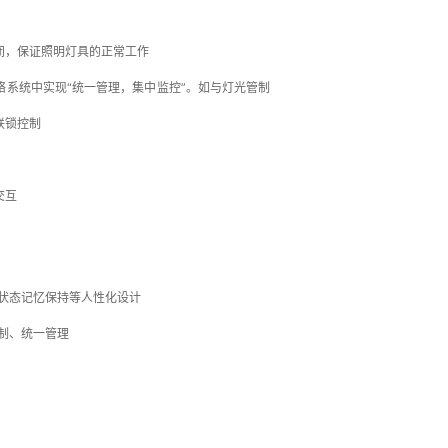
闭，保证照明灯具的正常工作
系统中实现“统一管理，集中监控”。如与灯光管制
联锁控制
交互
状态记忆保持等人性化设计
制、统一管理