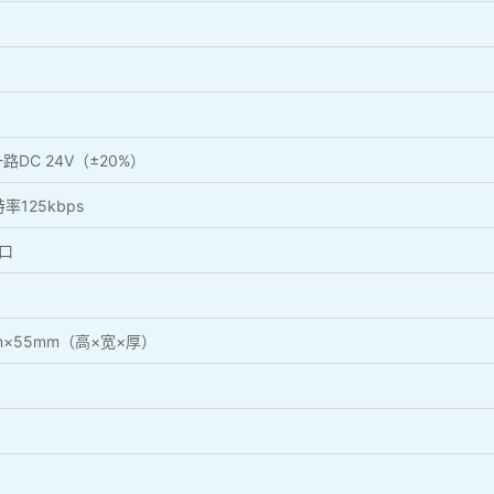
DC 24V（±20%）
125kbps
口
m×55mm（高×宽×厚）