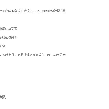
2271-200的全套型式试验报告，LR、CCS船级社型式认
系统起动要求
系统起动要求
安全
、功率组件、旁路接触器等集成在一起，从而 最大
参数