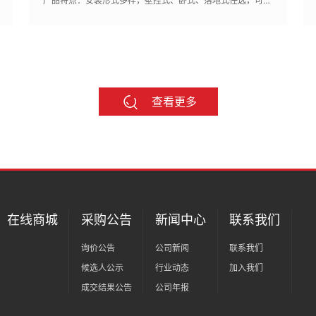
产品特点：安装形式多样，壁挂式、卧式、落地式任选，可为客户量身定制，满足不同使用场合的需求,安全防护齐全，具有雷电、漏电保护，开门报警防护，防电力接插件带电插拔措施，紧急停机装置及醒目的安全防护标识
查看更多
在线商城
采购公告
新闻中心
联系我们
询价公告
公司新闻
联系我们
候选人公示
行业动态
加入我们
成交结果公告
公司年报