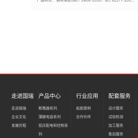
产品特点： 拥有满足GB/T 3906-2020、IEC 62271-200的全套型式试验报告，LR、CCS船级社型式认可证书,多种起动模式选择，满足各种电机及电力系统起动要求
走进国瑞
产品中心
行业应用
配套服务
走进国瑞
断路器系列
船舶案例
设计服务
企业文化
薄膜电容系列
合作伙伴
试验检测
发展历程
低压配电和控制系
加工服务
列
售后服务