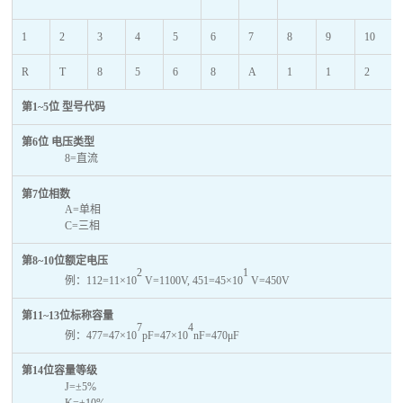
1
2
3
4
5
6
7
8
9
10
R
T
8
5
6
8
A
1
1
2
第1~5位 型号代码
第6位 电压类型
8=直流
第7位相数
A=单相
C=三相
第8~10位额定电压
2
1
例：112=11×10
V=1100V, 451=45×10
V=450V
第11~13位标称容量
7
4
例：477=47×10
pF=47×10
nF=470μF
第14位容量等级
J=±5%
K=±10%