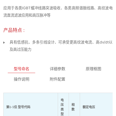
应用于各类IGBT缓冲线路突波吸收、各类高频谐振线路、高纹波电
流直流滤波应用和高压脉冲等
产品特点 :
具有低感抗、多条引线设计、可承受更高纹波电流、高dv/dt以
及高过压能力
型号命名
详细参数
原理框图
操作说明
附件配置
电
压
相
第1~5位 型号代码
额定电压
类
数
型