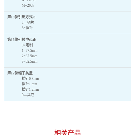
M=20%
第15位引出方式 8
2—铜片
5=插针
第16位引线中心距
0=定制
1=27.5mm
2=37.5mm
3=52.5mm
第17位端子类型
插针0.8mm
插针1 mm
插针1.2mm
0—其它
相关产品