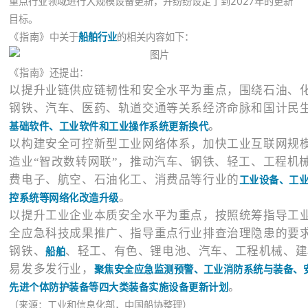
重点行业领域进行大规模设备更新，并纷纷设定了到2027年的更新
目标。
《指南
》
中关于
船舶行业
的相关内容如下：
《指南
》还提出：
以提升业链供应链韧性和安全水平为重点，围绕石油、
钢铁、汽车、医药、轨道交通等关系经济命脉和国计民
。
基础软件、工业软件和工业操作系统更新换代
以构建安全可控新型工业网络体系，加快工业互联网规
造业“智改数转网联”，推动汽车、钢铁
、轻工、工程机
费电子、航空、石油化工、消费品等行业的
工业设备、工
。
控系统等网络化改造升级
以提升工业企业本质安全水平为重点，按照统筹指导工
全应急科技成果推广、指导重点行业排查治理隐患的要
钢铁、
、轻工、有色、锂电池、汽车、工程机械、建
船舶
易发多发行业，
聚焦安全应急监测预警、工业消防系统与装备、
。
先进个体防护装备等四大类装备实施设备更新计划
（来源：工业和信息化部，中国船协整理）